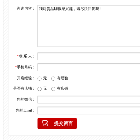
咨询内容：
*
联 系 人：
*
手机号码：
开店经验：
无
有经验
是否有店铺：
无
有店铺
您的微信：
您的Email：