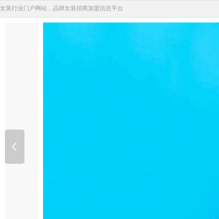
女装行业门户网站，品牌女装招商加盟信息平台