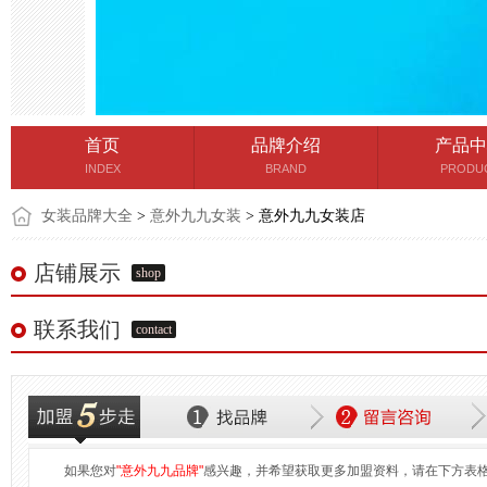
首页
品牌介绍
产品中
INDEX
BRAND
PRODU
女装品牌大全
>
意外九九女装
> 意外九九女装店
铺形象
店铺展示
shop
联系我们
contact
如果您对
"意外九九品牌"
感兴趣，并希望获取更多加盟资料，请在下方表