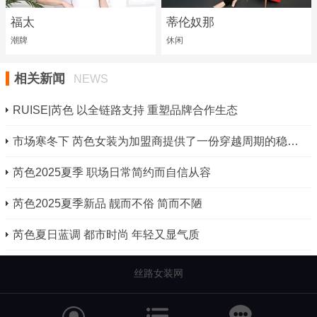
福太
蒂伦奴那
潮牌
休闲
相关新闻
NEWS
RUISE|芮色 以全链路支持 重塑品牌合作生态
市场寒冬下 芮色女装为加盟商提供了一份穿越周期的稳健选择
芮色2025夏季 职场日常简约而自信从容
芮色2025夏季新品 靓而不俗 简而不陋
芮色夏日蓝调 都市时尚 年轻又显气质
丝路女装网

