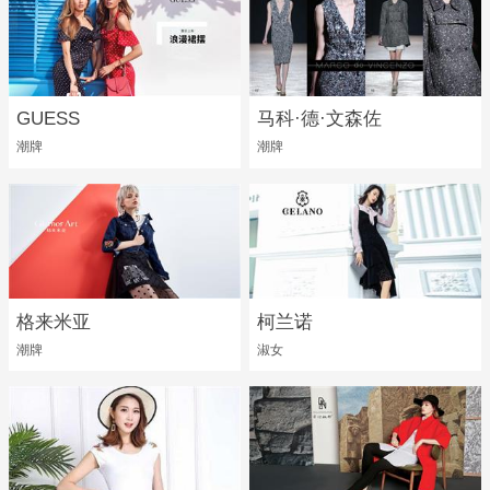
GUESS
马科·德·文森佐
潮牌
潮牌
格来米亚
柯兰诺
潮牌
淑女