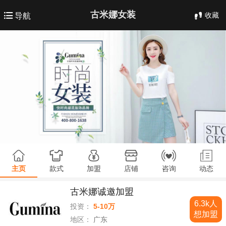
古米娜女装
收藏
导航
主页
款式
加盟
店铺
咨询
动态
古米娜诚邀加盟
6.3k人
投资：
5-10万
想加盟
地区：
广东