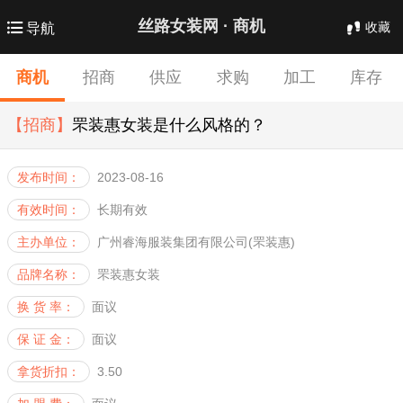
丝路女装网 ·
商机
收藏
导航
商机
招商
供应
求购
加工
库存
【招商】
批发
罘装惠女装是什么风格的？
合作
发布时间：
2023-08-16
有效时间：
长期有效
主办单位：
广州睿海服装集团有限公司(罘装惠)
品牌名称：
罘装惠女装
换 货 率：
面议
保 证 金：
面议
拿货折扣：
3.50