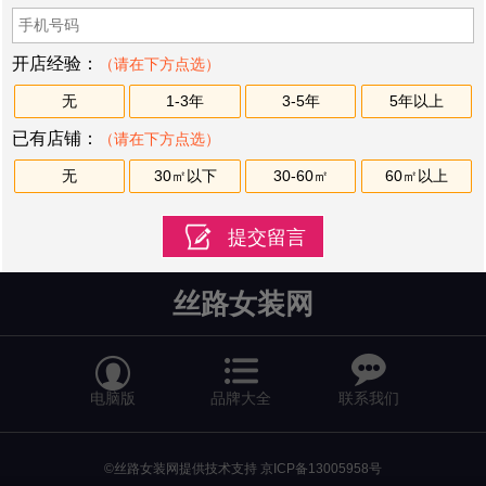
开店经验：
（请在下方点选）
无
1-3年
3-5年
5年以上
已有店铺：
（请在下方点选）
无
30㎡以下
30-60㎡
60㎡以上
丝路女装网


电脑版
品牌大全
联系我们
©丝路女装网提供技术支持
京ICP备13005958号