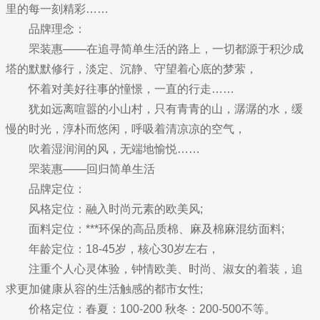
里的每一刻精彩……
品牌理念：
罘装惠───在追寻简单生活的路上，一切都源于积沙成
塔的默默修行，淡定、沉静、守望着心底的梦萦，
怀着对美好往事的憧憬，一直的行走……
犹如远离喧嚣的小山村，只有青青的山，潺潺的水，缓
慢的时光，淳朴而悠闲，呼吸着清凉凉的空气，
吹着湿润润的风，无端地愉悦……
罘装惠───回归简单生活
品牌定位：
风格定位：融入时尚元素的欧美风;
面料定位：***环保的高品质棉、麻及棉麻混纺面料;
年龄定位：18-45岁，核心30岁左右，
注重个人心灵体验，钟情欧美、时尚、淑女的着装，追
求更加健康从容的生活触感的都市女性;
价格定位：春夏：100-200 秋冬：200-500不等。