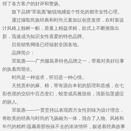
得了各方客户的好评和赞扬。
旗下品牌“罘装惠”敏锐地捕捉个性化的都市女性心理。
通过撷取民族经典和时尚元素加以创意发挥，在时装设
计风格上独树一帜，质量上精益求精，款式上不断推陈出
新，迅速成为知识女性喜爱的特色品牌。
目前销售网络已经辐射全国各地。
品牌简介：
罘装惠───广州服装界特色品牌之一，带着对美好往事
的执着而萌生。
时尚是一种追求，怀旧是一种心情。
天然质朴的麻、棉，带有源自本初的肌理和质感，在七
彩色谱的交织中百态变幻，蜕变成高雅脱俗，清新似莲盛绽
的丽人。
罘装惠───一贯坚持以表现西方女性韵味为设计理念，
将欧美的经典与时尚的飞扬融为一体，混合了人物、风格和
年代的精粹;蕴藏着那份抹不去的浓浓情怀，叙述着经典故事