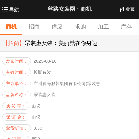
丝路女装网 ·
商机
收藏
导航
商机
招商
供应
求购
加工
库存
【招商】
批发
罘装惠女装：美丽就在你身边
合作
发布时间：
2023-08-16
有效时间：
长期有效
主办单位：
广州睿海服装集团有限公司(罘装惠)
品牌名称：
罘装惠女装
换 货 率：
面议
保 证 金：
面议
拿货折扣：
3.50