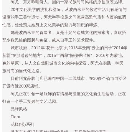
阿尤，东方吟唱诗人。国内一家民族时尚风格的原创服装品牌。
20年文化美学的洗礼和凝练，从波西米亚的牧游生活到有感情与
温度的手工美学运动，阿尤举手投足之间流露高雅气质和内蕴的低调
性感，处处窥见她身上文化美学的魅力与知识的粹炼。
她是波西米亚的冒险者，又是十足的边城文化的探索者，喜欢搭
配少数民族的图腾与象征，或来自手工的艺术配件。
城市牧游，2012年“花开北京”到2013年云南“云上的日子”2014年
新疆“在那遥远的地方”，2015年西藏“探秘香巴拉”，2016年内蒙“蓝
色的草原”，从人文自然到城市文化的内核探索，阿尤在实践一种民
族时尚的当代化之路。
目前阿尤品牌门店已遍布中国一二线城市，在30多个省市自治区
开设有近200家店铺。
阿尤正在引领一场服饰的有情感与温度的文化新生活运动，正在
打造一个手工复兴的文艺花园。
品牌风格
Flora
花様(漾)系列
具有东方怀旧与现代相融的风情.....花样旗袍变化系列