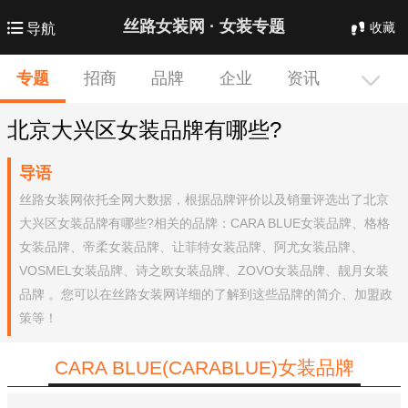
丝路女装网 ·
女装专题
收藏
导航
专题
专题
招商
招商
品牌
品牌
企业
企业
资讯
资讯
商机

北京大兴区女装品牌有哪些?
新款
展会
订货会
导语
丝路女装网依托全网大数据，根据品牌评价以及销量评选出了北京
大兴区女装品牌有哪些?相关的品牌：CARA BLUE女装品牌、格格
女装品牌、帝柔女装品牌、让菲特女装品牌、阿尤女装品牌、
VOSMEL女装品牌、诗之欧女装品牌、ZOVO女装品牌、靓月女装
品牌 。您可以在丝路女装网详细的了解到这些品牌的简介、加盟政
策等！
CARA BLUE(CARABLUE)女装品牌