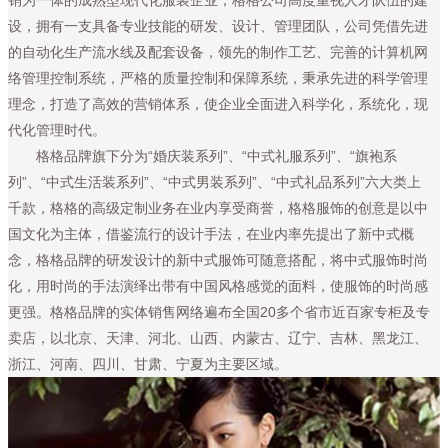
销为一体的成熟型现代化服装企业，格格公司高度重视人才队伍的建
设，拥有一支具备专业技能的研发、设计、管理团队，公司凭借先进
的自动化生产流水线及配套设备，领先的制作工艺、完善的计算机网
络管理控制系统，严格的质量控制和保障系统，秉承先进的科学管理
理念，打造了高效的营销体系，使企业全面进入科学化，系统化，现
代化管理时代。
格格品牌旗下分为“婚庆装系列”、“中式礼服系列”、“旗袍系
列”、“中式生活装系列”、“中式男装系列”、“中式礼品系列”六大类上
千款，格格的高级定制业务在业内享受商誉，格格服饰的创意是以中
国文化为主体，借鉴流行的设计手法，在业内率先提出了新中式概
念，格格品牌的研发设计的新中式服饰可随意搭配，将中式服饰时尚
化，用时尚的手法演绎出带有中国风格感觉的面料，使服饰的时尚感
更强。格格品牌的实体销售网络遍布全国20多个省市近百家专柜及专
卖店，以北京、天津、河北、山西、内蒙古、辽宁、吉林、黑龙江、
浙江、河南、四川、甘肃、宁夏为主要区域。