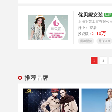
优贝妮女装
认证
上海羽茉工贸有限公司
行业： 家居
5-10万
投资额：
需加盟费
需保证金
1
2
推荐品牌