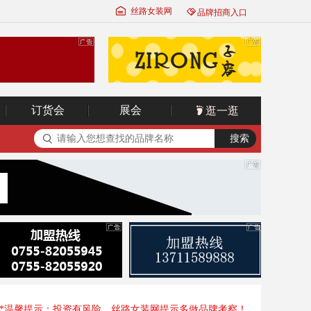
丝路女装网
品牌招商入口
订货会
展会
逛一逛
*温馨提示：投资有风险，丝路女装网提示多做品牌考察！