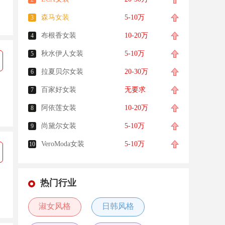
森马女装
5-10万
3
布根香女装
10-20万
4
秋水伊人女装
5-10万
5
拉夏贝尔女装
20-30万
6
百家好女装
无要求
7
阿依莲女装
10-20万
8
尚黛尔女装
5-10万
9
VeroModa女装
5-10万
10
热门行业
淑女风格
日韩风格