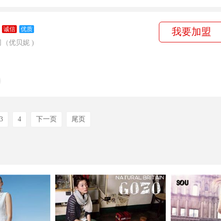
诚信
优质
我要加盟
（优贝妮 )
3
4
下一页
尾页