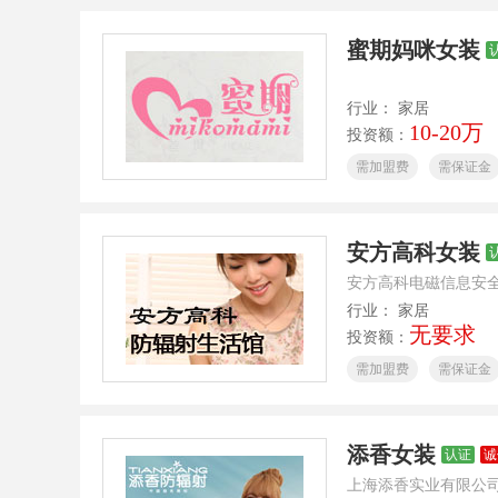
蜜期妈咪女装
行业： 家居
10-20万
投资额：
需加盟费
需保证金
安方高科女装
安方高科电磁信息安
行业： 家居
无要求
投资额：
需加盟费
需保证金
添香女装
认证
诚
上海添香实业有限公