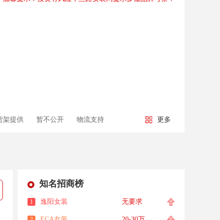
货架提供
暂不公开
物流支持
更多
知名招商榜
逸阳女装
无要求
1
ECA女装
20-30万
2