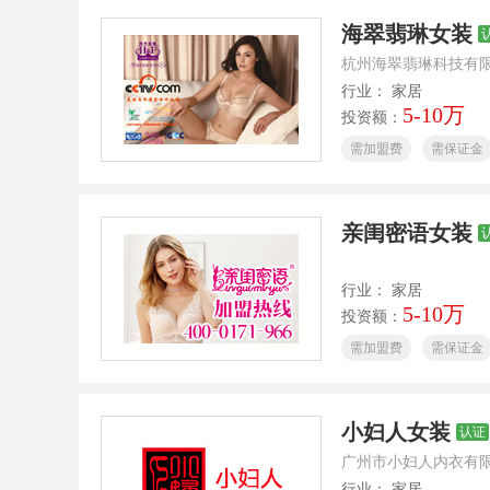
海翠翡琳女装
杭州海翠翡琳科技有
行业： 家居
5-10万
投资额：
需加盟费
需保证金
亲闺密语女装
行业： 家居
5-10万
投资额：
需加盟费
需保证金
小妇人女装
认证
广州市小妇人内衣有
行业： 家居