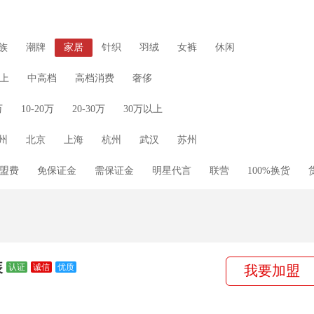
族
潮牌
家居
针织
羽绒
女裤
休闲
上
中高档
高档消费
奢侈
万
10-20万
20-30万
30万以上
州
北京
上海
杭州
武汉
苏州
盟费
免保证金
需保证金
明星代言
联营
100%换货
促销礼包
零库存
厂家直供
线上运营
装
认证
诚信
优质
我要加盟