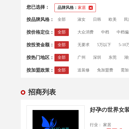
您已选择：
品牌风格：
家居
按品牌风格：
全部
淑女
日韩
欧美
民
按价格定位：
全部
大众消费
中档
中档偏
按投资金额：
全部
无要求
5万以下
5-10
按热门地区：
全部
广州
深圳
东莞
湖
按加盟政策：
全部
送装修
免加盟费
需加
房租补贴
培训支持
送
招商列表
好孕の世界女
行业： 家居