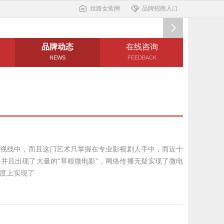
丝路女装网
品牌招商入口
品牌动态
在线咨询
NEWS
FEEDBACK
众视线中，而且这门艺术只掌握在专业影视剧人手中，而近十
并且出现了大量的“草根微电影”，网络传播无疑实现了微电
度上实现了