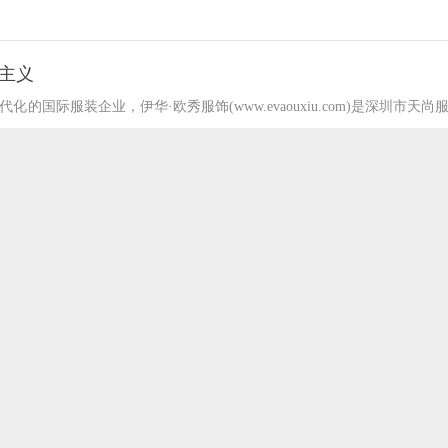
简主义
的国际服装企业，伊华·欧秀服饰(www.evaouxiu.com)是深圳
女郎商务场合的时尚着装
一件衣服，关于女人与衣服的话题是扯不完的，这是一个永恒的话题。
的，那么优雅淑女，帅气，够范的潮儿们可是能够一夜就“变型”成功哟！
uxiu变身时尚小清新