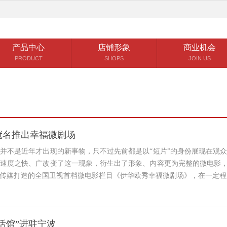
产品中心
店铺形象
商业机会
PRODUCT
SHOPS
JOIN US
冠名推出幸福微剧场
并不是近年才出现的新事物，只不过先前都是以“短片”的身份展现在观
速度之快、广改变了这一现象，衍生出了形象、内容更为完整的微电影，
传媒打造的全国卫视首档微电影栏目《伊华欧秀幸福微剧场》，在一定程
u生活馆”进驻宁波