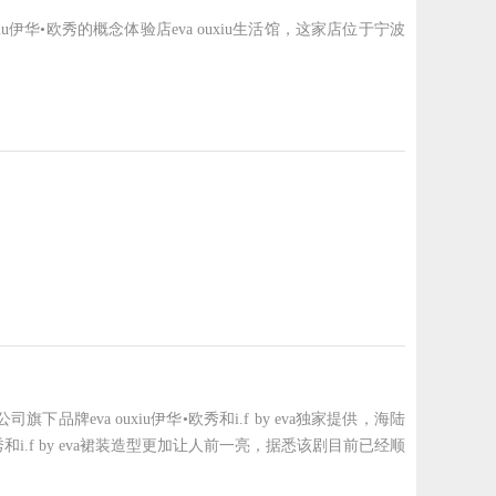
iu伊华•欧秀的概念体验店eva ouxiu生活馆，这家店位于宁波
va ouxiu伊华•欧秀和i.f by eva独家提供，海陆
i.f by eva裙装造型更加让人前一亮，据悉该剧目前已经顺