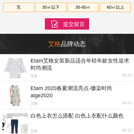
无
30㎡以下
30-60㎡
60㎡以上
艾格
品牌动态
Etam艾格女装新品适合年轻年龄女性追求
时尚潮流
09-23
艾格
Etam 2020春夏潮流亮点-缀染时尚
aige2020
09-23
艾格
白色上衣怎么搭配 白色上衣配什么颜色
09-23
艾格