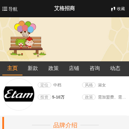
艾格招商
收藏
导航
主页
新款
政策
店铺
咨询
动态
定位
中档
风格
淑女
投资
5-10万
政策
需加盟费、需保证金
品牌介绍