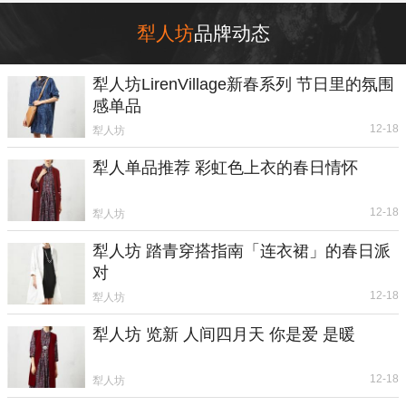
犁人坊
品牌动态
犁人坊LirenVillage新春系列 节日里的氛围
感单品
12-18
犁人坊
犁人单品推荐 彩虹色上衣的春日情怀
12-18
犁人坊
犁人坊 踏青穿搭指南「连衣裙」的春日派
对
12-18
犁人坊
犁人坊 览新 人间四月天 你是爱 是暖
12-18
犁人坊