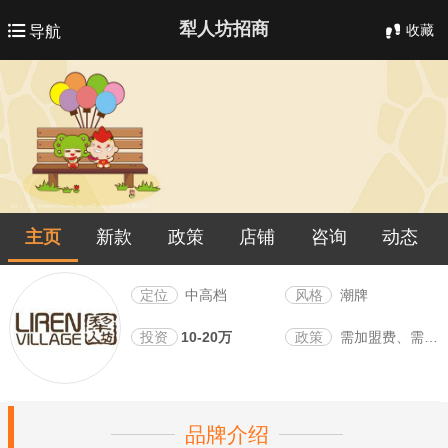
犁人坊招商
收藏
导航
主页
新款
政策
店铺
咨询
动态
定位
中高档
风格
潮牌
投资
10-20万
政策
需加盟费、需保证金
品牌介绍