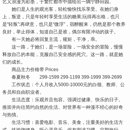
艺又浪漫为彩墨，于繁忙都市中描绘出一隅宁静田园。
她们是人生的观光客，轻松愉快找乐享受。在她们身
上，叛逆，只是年轻时享受生活的糖果;玩得再出格，也只
是“轻叛”;再肆意，也只是“微浮”，宿醉醒来，仍然是那个教养
良好，举止得体，知道自己是谁，偶尔有限冲动的孩子。
有一天她必将回复主流，规矩，干净，乖。
这一路，于她们，是一场冒险，一场安全的冒险，慢慢
释放自己的本能，克服自己安全感的死穴。这一路，就是她
们的成长。
商品主力价格带 Prices
春夏秋冬 299-1599 299-1199 399-1999 399-2699
工作状态：个人月收入5000-10000元的白领、教师、公
务员和自由职业者。
生活态度：乐观并且包容。强调过健康、快乐的日子。
推崇并向往简约自然的生活。对世界有一种漫不经心的好奇
与热情。
生活习惯：喜爱电影、音乐、美食，注重美好的生活方
式。练瑜珈健身，听心灵音乐，保有阅读习惯，定期旅行，