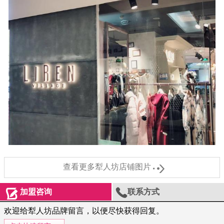

查看更多犁人坊店铺图片


加盟咨询
联系方式
欢迎给犁人坊品牌留言，以便尽快获得回复。