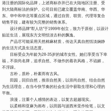
港注册的国际化品牌，上述商标亦并已在大陆地区注册、受
到大陆商标法的保护。公司目前已建立覆盖华南、华西、华
东、华中和华北等重点区域，通过自营、联营、代理等复合
销售手段，建有较为完整的销售体系。
设计师品牌“犁人坊”于1999年创立，致力于原创，以设计
贴近生活，展现东方文明恬淡古朴的飘逸。
产品尽可能采用天然棉麻材质，传达天真自然恬淡娴静
的生活方式及生活态度。
目标受众为年龄为28-35岁的城市女性。她们享受当下幸
福，不崇尚名牌，追求自然、不做作的着衣风格，不谄媚，
不浮躁。
古朴，质朴，朴素而有古风。
田园，回归自然，推崇自然美，以崇尚自然、结合自然
为生活理念，在当今快节奏的社会生活中获取生理和心理的
平衡。
浪漫，注重个人感情的表达，以复古超越现实。
以柔棉和亚麻为画布，以田园与波西米亚作绘笔，以文