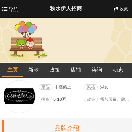
秋水伊人招商
收藏
导航
主页
新款
政策
店铺
咨询
动态
定位
中档偏上
风格
淑女
投资
5-10万
政策
需加盟费、需保证金
品牌介绍