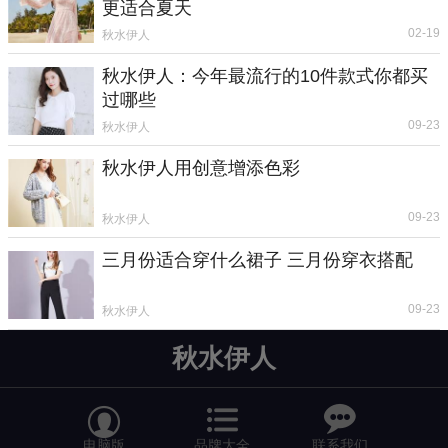
更适合夏天
02-19
秋水伊人
秋水伊人：今年最流行的10件款式你都买
过哪些
09-23
秋水伊人
秋水伊人用创意增添色彩
09-23
秋水伊人
三月份适合穿什么裙子 三月份穿衣搭配
09-23
秋水伊人
秋水伊人


电脑版
品牌大全
联系我们