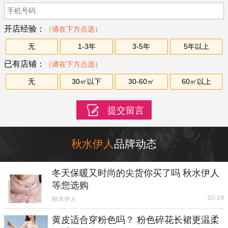
开店经验：
（请在下方点选）
无
1-3年
3-5年
5年以上
已有店铺：
（请在下方点选）
无
30㎡以下
30-60㎡
60㎡以上
秋水伊人
品牌动态
冬天保暖又时尚的尖货你买了吗 秋水伊人
等您选购
02-19
秋水伊人
黄皮适合穿粉色吗？ 粉色碎花长裙更温柔