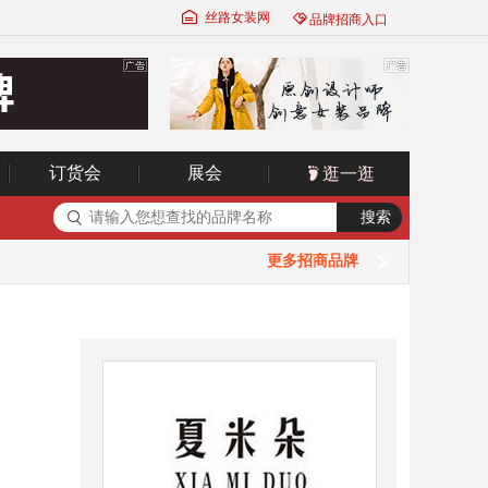
丝路女装网
品牌招商入口
订货会
展会
逛一逛
更多招商品牌