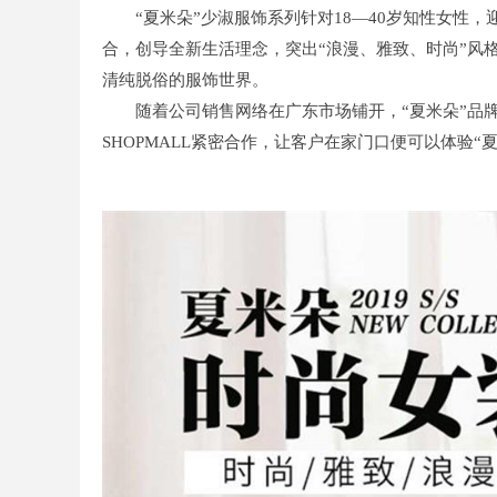
“夏米朵”少淑服饰系列针对18—40岁知性女性，
合，创导全新生活理念，突出“浪漫、雅致、时尚”风
清纯脱俗的服饰世界。
随着公司销售网络在广东市场铺开，“夏米朵”品牌
SHOPMALL紧密合作，让客户在家门口便可以体验“夏