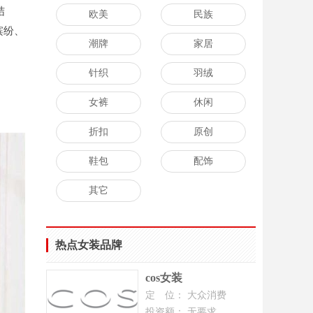
结
欧美
民族
缤纷、
潮牌
家居
针织
羽绒
女裤
休闲
折扣
原创
鞋包
配饰
其它
热点女装品牌
cos女装
定 位：
大众消费
投资额：
无要求