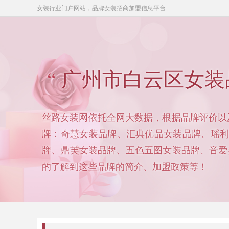
女装行业门户网站，品牌女装招商加盟信息平台
“
广州市白云区女装
丝路女装网依托全网大数据，根据品牌评价以
牌：奇慧女装品牌、汇典优品女装品牌、瑶利安
牌、鼎芙女装品牌、五色五图女装品牌、音爱
的了解到这些品牌的简介、加盟政策等！