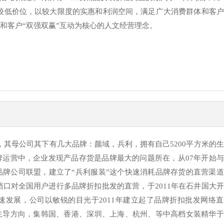
零售价控制在较低价位，以较大限度的实惠和利润空间，满足广大消费群体和客
和客户“双强双赢”互动为核心的人文经营理念。
母公司其下有几大品牌：颜域，兵利，拥有自己5200平方米的
运营中，企业发现产品存货是品牌最大的问题所在，从07年开始
牌公司联盟，建立了“兵利服装”这个快速消耗品牌存货的直营渠
的档口对全国用户进行多品牌折扣批发的直营，于2011年在石井国大
发展，公司以敏锐的目光于2011年建立起了品牌折扣批发网络
主导方向，集韩国、香港、深圳、上海、杭州、等中高档女装精华