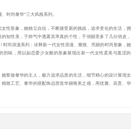
时尚奢华”三大风格系列。
女性形象，她独立自信，不断接受新的挑战，追求变化的生活，拥
性的知性美，于帅气中透露其率真的个性，于俏丽里多了几分俏皮，
! 时尚浪漫系列：诠释新一代女性浪漫、雅致、亮丽的时尚形象，
的韵味，用以如恋爱少女般的形象展现出新一代女性柔美与羞涩的
她誓做奢华的主人，极力追求品质的生活，细节精心的设计展现女
，精致工艺、奢华的搭配饰品营造华丽唯美之感，用优雅、高贵、华