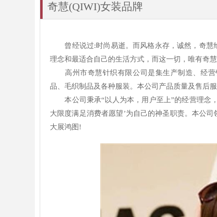
奇慧(QIWI)女装品牌
曾经说过:时尚易逝。而风格永存，诚然，奇慧给
理念和最适合自己的生活方式，而这一切，唯有奇慧
高州市奇慧针织有限公司是集生产制造、经营销
品、毛织制品及各种服装。本公司产品质量及售后服
本公司秉承“以人为本，用户至上”的经营理念，不
大限度满足消费者愿望’为自己的神圣职责。本公司
大展鸿图!