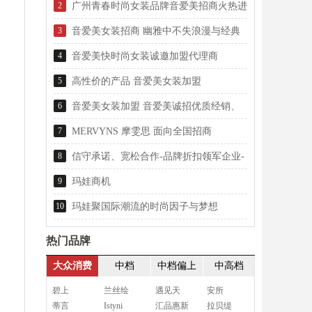
邀加盟
2
广州青春时尚女装品牌音爱美招商火热进
行中
3
音爱美女装招商 幽雅中不失浪漫与经典
4
音爱美快时尚女装诚邀加盟代理商
5
高性价的产品 音爱美女装加盟
6
音爱美女装加盟 音爱美诚招优质经销、
代理、加盟商
7
MERVYNS 摩雯思 面向全国招商
8
信守承诺、宽松合作-品牌折扣领军企业-
波士卡
9
玛娃商机
10
玛娃聚国际潮流的时尚因子与梦想
热门品牌
大众消费
中档
中档偏上
中高档
碧上
兰丝绘
遇见天
安所
Bishang
蒂言
Istyni
汇品惠新
拉贝缇