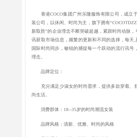
香港COCO集团广州乐隆服饰有限公司，成立于1
装公司，以休闲、时尚为主，旗下拥有“COCOTD
新取胜”的企业理念不断突破超越，紧跟时尚动脉，
讯获取市场信息，频繁的更新和不同的选择，每天上
国际时尚同步，敏锐的捕捉每一个跃动的流行讯号，
理念。
品牌定位：
充分满足少淑女的时尚需求，提供多款穿着、舒
尚生活。
消费群体：18--35岁的时尚潮流女装
品牌风格：清新、优雅、时尚的风格