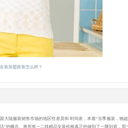
女装加盟政策怎么样？
妙的利用中国大陆服装销售市场的地区性差异和 时间差，本着“当季服装，物
生活”的概念。将所有一二线精品女装价格真正的做到了一降到底，而