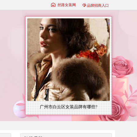
丝路女装网
品牌招商入口
广州市白云区女装品牌有哪些?