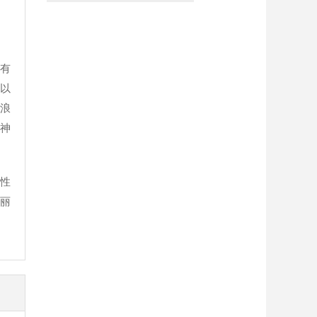
有
以
她浪
神
性
丽