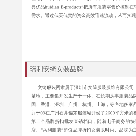
典优品huidian E-products”把所有服装
需求。通过低买低卖的资金高效迅速流动，从而实现
瑶利安绮女装品牌
文绮服装网隶属于深圳市文绮服装服饰有限公司，其
基地，主要集开发生产于一体。在长期从事服装品牌
国、香港、深圳、广州、杭州、上海，等各地多家品
并于09在广州石井锦东服装城开设了2600平方米
第二个品牌折扣批发直销档口，随着电子商务的快速
店。“兵利服装”超值品牌折扣女装以时尚、品味为