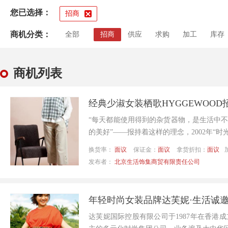
您已选择：
招商
商机分类：
全部
招商
供应
求购
加工
库存
商机列表
经典少淑女装栖歌HYGGEWOOD
“每天都能使用得到的杂货器物，是生活中
的美好”——报持着这样的理念，2002年“时光.
换货率：
面议
保证金：
面议
拿货折扣：
面议
发布者：
北京生活饰集商贸有限责任公司
年轻时尚女装品牌达芙妮·生活诚
达芙妮国际控股有限公司于1987年在香港